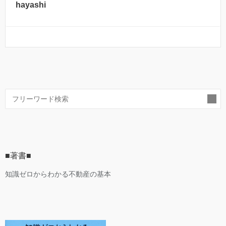
hayashi
索
■著書■
知識ゼロからわかる不動産の基本