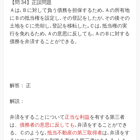
【問 34】正誤問題
Ａは､Ｂに対して負う債務を担保するため､Ａの所有地
にＢの抵当権を設定し､その登記をしたが､その後その
土地をＣに売却し､登記を移転した｡Ｃは､抵当権の実
行を免れるため､Ａの意思に反しても､ＡのＢに対する
債務を弁済することができる。
解答： 正
解説：
弁済をすることについて
正当な利益
を有する第三者
は、
債務者の意思に反しても
､弁済をすることができ
る。Ｃのような､
抵当不動産の第三取得者
は､弁済をす